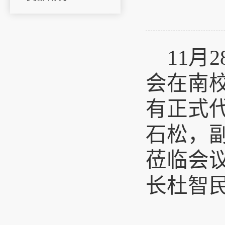
11
会在南
有正式代
石松，
莅临会
长杜智