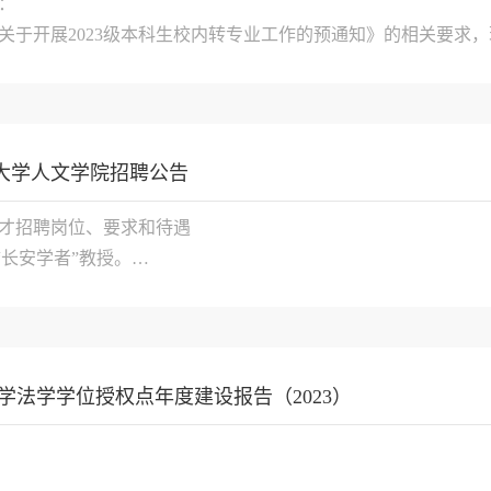
：

关于开展2023级本科生校内转专业工作的预通知》的相关要求，
实施细则》予以公布。

-82334309...

安大学人文学院招聘公告
才招聘岗位、要求和待遇

“长安学者”教授。

：公共管理、行政管理、公共政策、社会治理、社会保障、交通
安大学法学学位授权点年度建设报告（2023）