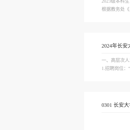
2023级本科生
根据教务处《
业及专业分流
如有疑问可致电029
2024年长
一、高层次人
1.招聘岗位：
2.需求专业
学、行政法...

0301 长