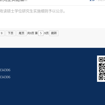
攻读硕士学位研究生实施细则予以公示。

...

9
下页
尾页
共9页
第
/9页
跳转
334306
34306