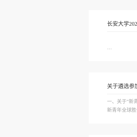
长安大学2
关于遴选参加
一、关于“新
新青年全球胜
“新青年项目”