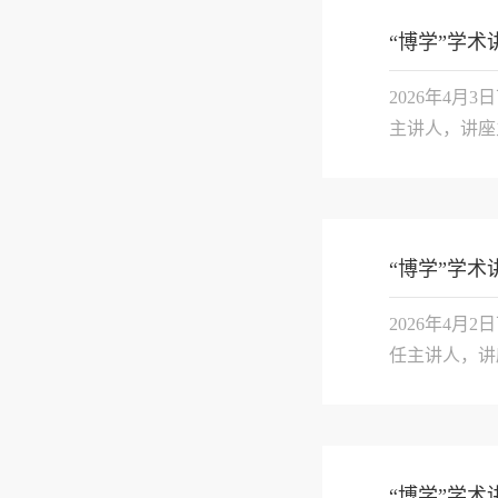
“博学”学术
2026年4月
主讲人，讲座
与了此次讲座
绍了六个乡村党
“博学”学
2026年4月
任主讲人，讲
间叙事理论的
形象，并通过
“博学”学术