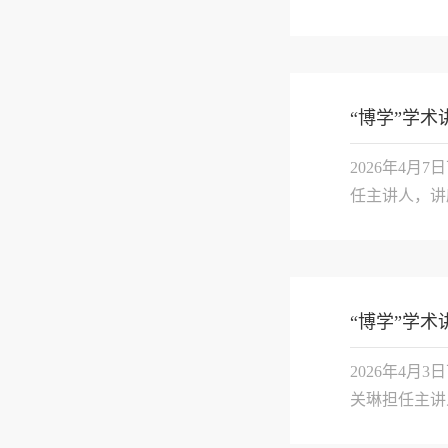
先指出，《我
合正重构接受美
“博学”学
2026年4月
任主讲人，讲
景出发，指出
有必要从文化视
“博学”学术
2026年4月
关琳担任主讲
治理》一书进