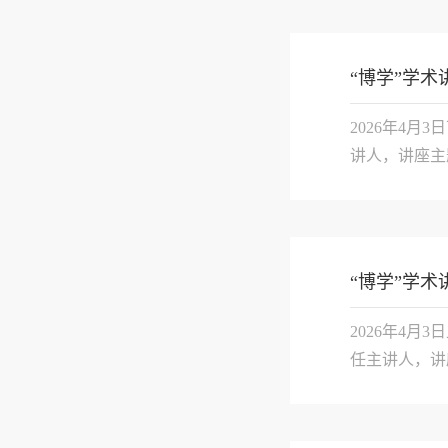
架。接着，她
“博学”学术
2026年4月
讲人，讲座主
理者：挑战与
不确定性、复杂性
“博学”学术
2026年4月
任主讲人，讲
《城市社区治
的分析框架。郑